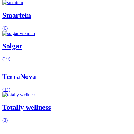
Smartein
(6)
Solgar
(19)
TerraNova
(34)
Totally wellness
(3)