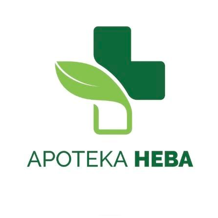
Скочите
на
садржај