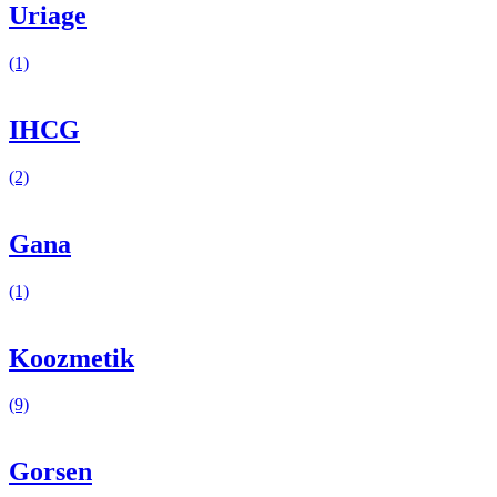
Uriage
(1)
IHCG
(2)
Gana
(1)
Koozmetik
(9)
Gorsen