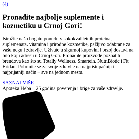
(4)
Pronađite najbolje suplemente i
kozmetiku u Crnoj Gori!
Istražite našu bogatu ponudu visokokvalitetnih proteina,
suplemenata, vitamina i prirodne kozmetike, pažljivo odabrane za
vašu negu i zdravlje. Uživate u sigurnoj kupovini i brzoj dostavi na
bilo koju adresu u Crnoj Gori. Pronađite proizvode poznatih
brendova kao što su Totally Wellness, Smartein, NutriBiotic i Fit
Eridan. Pobrinite se za svoje zdravlje na najpristupačniji i
najprijatniji način – sve na jednom mestu.
SAZNAJ VIŠE
Apoteka Heba – 25 godina poverenja i brige za vaše zdravlje.