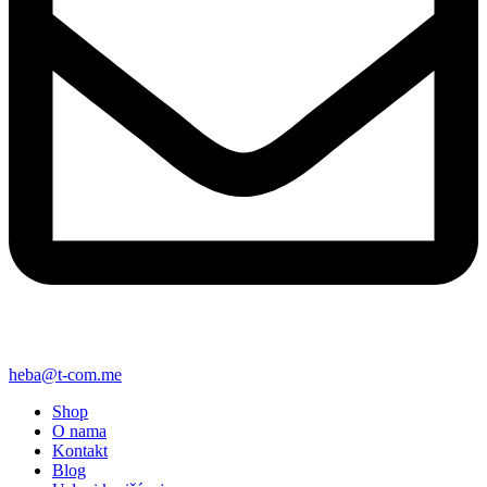
heba@t-com.me
Shop
O nama
Kontakt
Blog