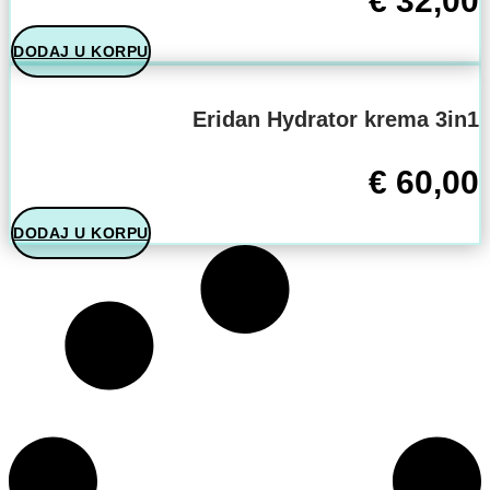
€
32,00
DODAJ U KORPU
Eridan Hydrator krema 3in1
€
60,00
DODAJ U KORPU