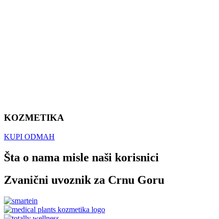
KOZMETIKA
KUPI ODMAH
Šta o nama misle naši korisnici
Zvanični uvoznik za Crnu Goru