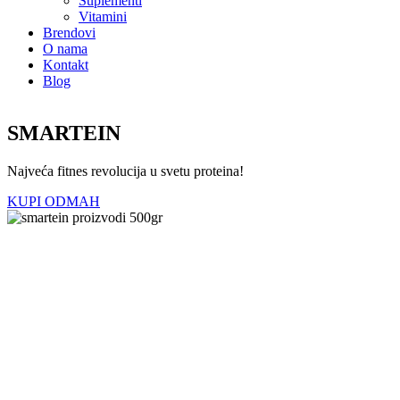
Suplementi
Vitamini
Brendovi
O nama
Kontakt
Blog
SMARTEIN
Najveća fitnes revolucija u svetu proteina!
P
e
KUPI ODMAH