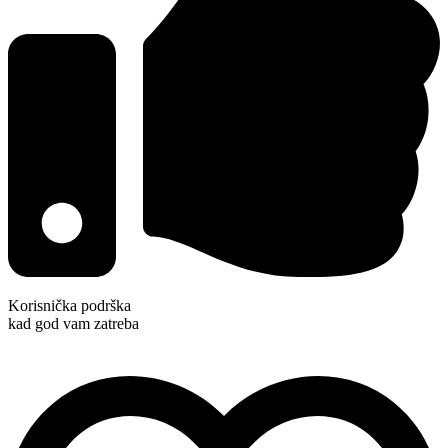
Korisnička podrška
kad god vam zatreba