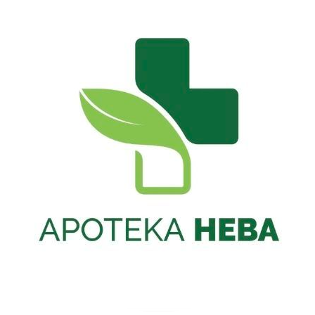
Скочите
на
садржај