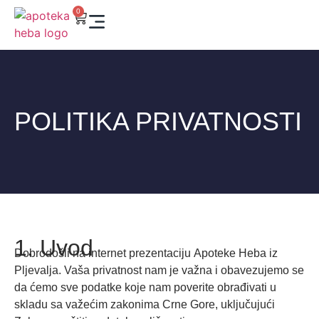
0
POLITIKA PRIVATNOSTI
1. Uvod
Dobrodošli na internet prezentaciju
Apoteke Heba
iz
Pljevalja. Vaša privatnost nam je važna i obavezujemo se
da ćemo sve podatke koje nam poverite obrađivati u
skladu sa važećim zakonima Crne Gore, uključujući