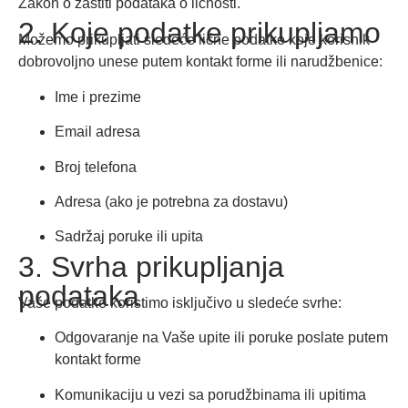
Zakon o zaštiti podataka o ličnosti
.
2. Koje podatke prikupljamo
Možemo prikupljati sledeće lične podatke koje korisnik
dobrovoljno unese putem kontakt forme ili narudžbenice:
Ime i prezime
Email adresa
Broj telefona
Adresa (ako je potrebna za dostavu)
Sadržaj poruke ili upita
3. Svrha prikupljanja
podataka
Vaše podatke koristimo isključivo u sledeće svrhe:
Odgovaranje na Vaše upite ili poruke poslate putem
kontakt forme
Komunikaciju u vezi sa porudžbinama ili upitima