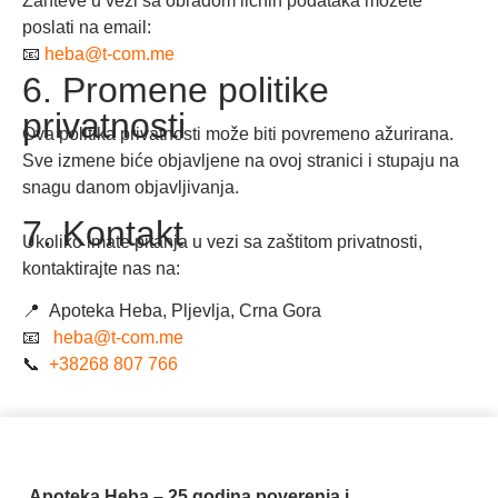
Zahteve u vezi sa obradom ličnih podataka možete
poslati na email:
📧
heba@t-com.me
6. Promene politike
privatnosti
Ova politika privatnosti može biti povremeno ažurirana.
Sve izmene biće objavljene na ovoj stranici i stupaju na
snagu danom objavljivanja.
7. Kontakt
Ukoliko imate pitanja u vezi sa zaštitom privatnosti,
kontaktirajte nas na:
📍
Apoteka Heba, Pljevlja, Crna Gora
📧
heba@t-com.me
📞
+38268 807 766
Apoteka Heba – 25 godina poverenja i