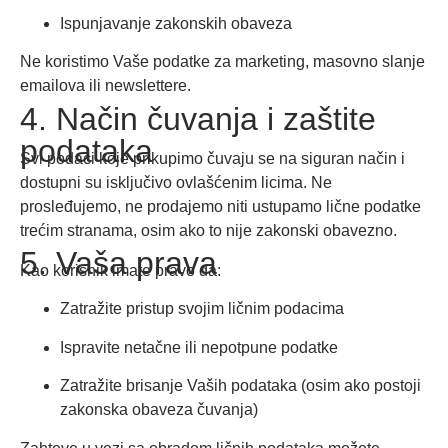
Ispunjavanje zakonskih obaveza
Ne koristimo Vaše podatke za marketing, masovno slanje
emailova ili newslettere.
4. Način čuvanja i zaštite
podataka
Svi podaci koje prikupimo čuvaju se na siguran način i
dostupni su isključivo ovlašćenim licima. Ne
prosleđujemo, ne prodajemo niti ustupamo lične podatke
trećim stranama, osim ako to nije zakonski obavezno.
5. Vaša prava
Kao korisnik imate pravo da:
Zatražite pristup svojim ličnim podacima
Ispravite netačne ili nepotpune podatke
Zatražite brisanje Vaših podataka (osim ako postoji
zakonska obaveza čuvanja)