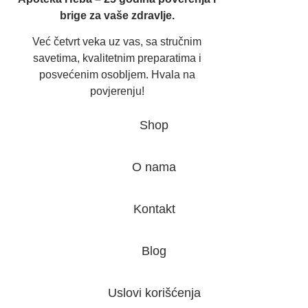
brige za vaše zdravlje.
Već četvrt veka uz vas, sa stručnim
savetima, kvalitetnim preparatima i
posvećenim osobljem. Hvala na
povjerenju!
Shop
O nama
Kontakt
Blog
Uslovi korišćenja