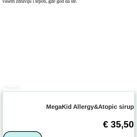
vašem zdravlju i lepoti, gde god da ste.
Pretraži
MegaKid Allergy&Atopic sirup
€
35,50