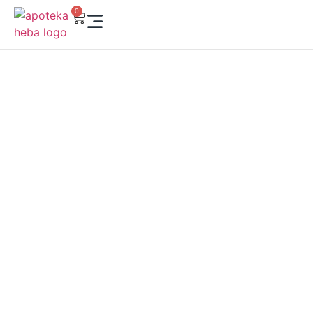
0
HEBA ONLINE SHOP –
VAŠA APOTEKA KLIK
DALEKO
Kupujte iz udobnosti svog doma! U našoj online apoteci
pronaći ćete vrhunsku dermokozmetiku, suplemente,
vitamine i preparate za negu lica i tela. Brzo, sigurno i
pouzdano – Heba je tu da brine o vašem zdravlju i lepoti,
gde god da ste.