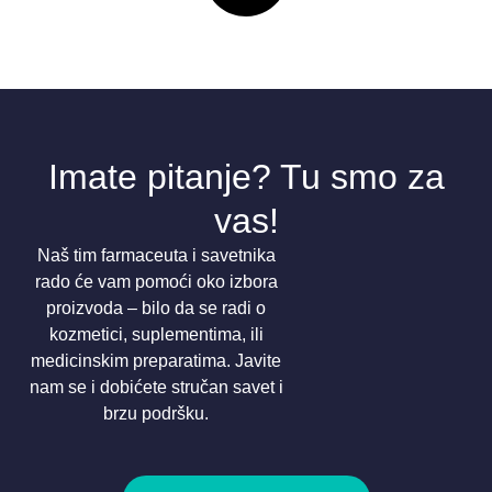
Imate pitanje? Tu smo za
vas!
Naš tim farmaceuta i savetnika
rado će vam pomoći oko izbora
proizvoda – bilo da se radi o
kozmetici, suplementima, ili
medicinskim preparatima. Javite
nam se i dobićete stručan savet i
brzu podršku.