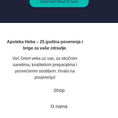
KONTAKTIRAJTE NAS
Apoteka Heba – 25 godina poverenja i
brige za vaše zdravlje.
Već četvrt veka uz vas, sa stručnim
savetima, kvalitetnim preparatima i
posvećenim osobljem. Hvala na
povjerenju!
Shop
O nama