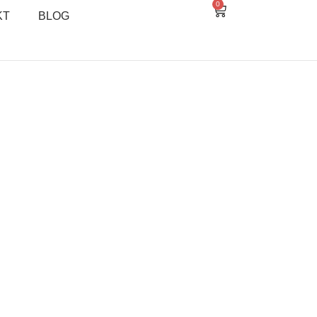
0
KT
BLOG
E SHOP –
KA KLIK
 pronaći ćete vrhunsku
 lica i tela. Brzo, sigurno i