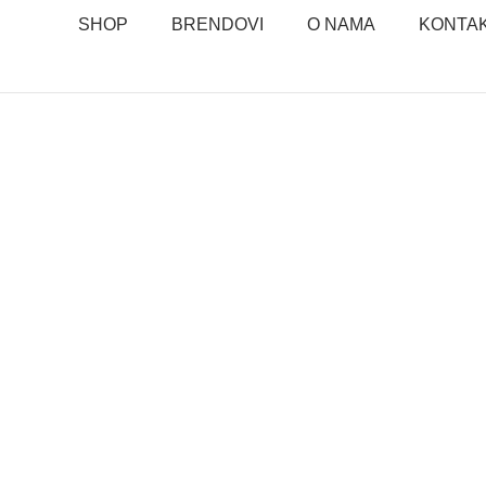
SHOP
BRENDOVI
O NAMA
KONTA
HEBA ONLIN
VAŠA APOTE
DALEKO
Kupujte iz udobnosti svog doma! U našoj online apoteci
dermokozmetiku, suplemente, vitamine i preparate za negu