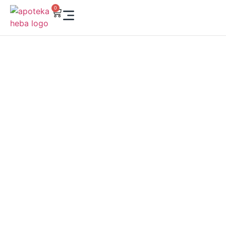
0
HEBA ONLINE SHOP –
VAŠA APOTEKA KLIK
DALEKO
Kupujte iz udobnosti svog doma! U našoj online apoteci
pronaći ćete vrhunsku dermokozmetiku, suplemente,
vitamine i preparate za negu lica i tela. Brzo, sigurno i
pouzdano – Heba je tu da brine o vašem zdravlju i lepoti,
gde god da ste.