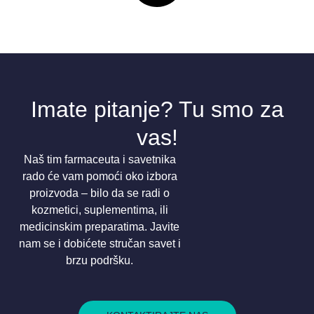
Imate pitanje? Tu smo za
vas!
Naš tim farmaceuta i savetnika
rado će vam pomoći oko izbora
proizvoda – bilo da se radi o
kozmetici, suplementima, ili
medicinskim preparatima. Javite
nam se i dobićete stručan savet i
brzu podršku.