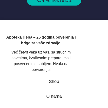
KONTAKTIRAJTE NAS
Apoteka Heba – 25 godina poverenja i
brige za vaše zdravlje.
Već četvrt veka uz vas, sa stručnim
savetima, kvalitetnim preparatima i
posvećenim osobljem. Hvala na
povjerenju!
Shop
O nama