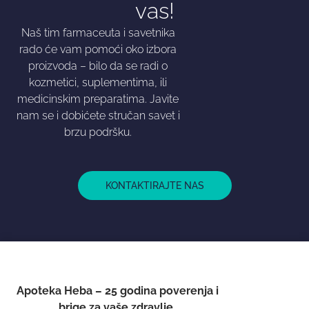
vas!
Naš tim farmaceuta i savetnika
rado će vam pomoći oko izbora
proizvoda – bilo da se radi o
kozmetici, suplementima, ili
medicinskim preparatima. Javite
nam se i dobićete stručan savet i
brzu podršku.
KONTAKTIRAJTE NAS
Apoteka Heba – 25 godina poverenja i
brige za vaše zdravlje.