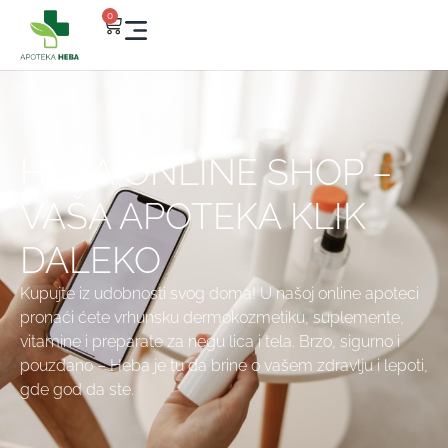
0
HEBA ONLINE SHOP –
VAŠA APOTEKA KLIK
DALEKO
Kupujte iz udobnosti svog doma! U našoj online apoteci
pronaći ćete vrhunsku dermokozmetiku, suplemente,
vitamine i preparate za negu lica i tela. Brzo, sigurno i
pouzdano – Heba je tu da brine o vašem zdravlju i lepoti,
gde god da ste.