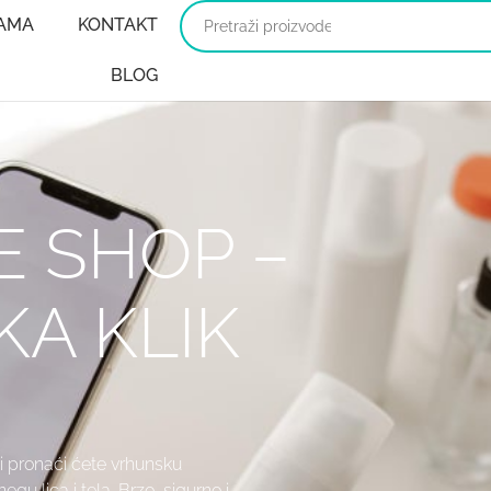
AMA
KONTAKT
BLOG
E SHOP –
KA KLIK
i pronaći ćete vrhunsku
u lica i tela. Brzo, sigurno i