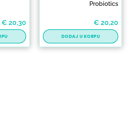
Probiotics
€
20,30
€
20,20
RPU
DODAJ U KORPU