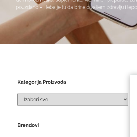
pouzdano – Heba je tu da brine o vašem zdravlju i lepo
Kategorija Proizvoda
Brendovi