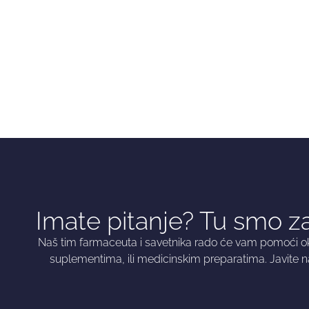
Imate pitanje? Tu smo za
Naš tim farmaceuta i savetnika rado će vam pomoći oko
suplementima, ili medicinskim preparatima. Javite n