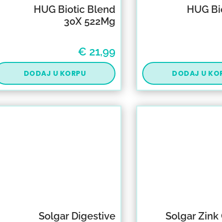
HUG Biotic Blend
HUG Bio
30X 522Mg
€
21,99
DODAJ U KORPU
DODAJ U KO
Solgar Digestive
Solgar Zink