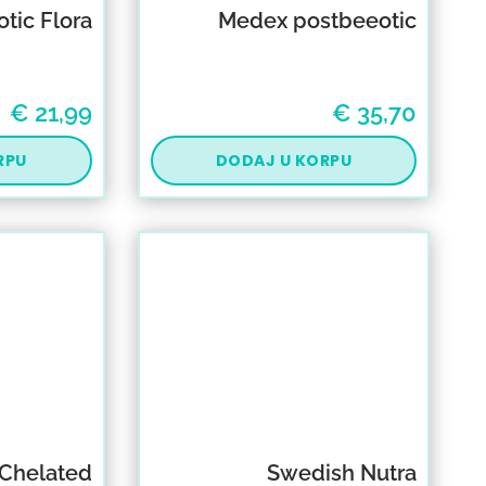
tic Flora
Medex postbeeotic
€
21,99
€
35,70
RPU
DODAJ U KORPU
 Chelated
Swedish Nutra