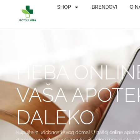
SHOP
BRENDOVI
O N
HEBA ONLIN
VAŠA APOTE
DALEKO
Kupujte iz udobnosti svog doma! U našoj online apotec
dermokozmetiku, suplemente, vitamine i preparate za neg