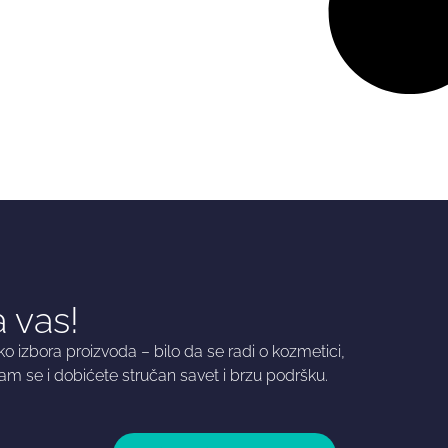
 vas!
 izbora proizvoda – bilo da se radi o kozmetici,
am se i dobićete stručan savet i brzu podršku.