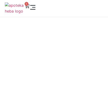
0
HEBA ONLINE SHOP –
VAŠA APOTEKA KLIK
DALEKO
Kupujte iz udobnosti svog doma! U našoj online apoteci
pronaći ćete vrhunsku dermokozmetiku, suplemente,
vitamine i preparate za negu lica i tela. Brzo, sigurno i
pouzdano – Heba je tu da brine o vašem zdravlju i lepoti,
gde god da ste.