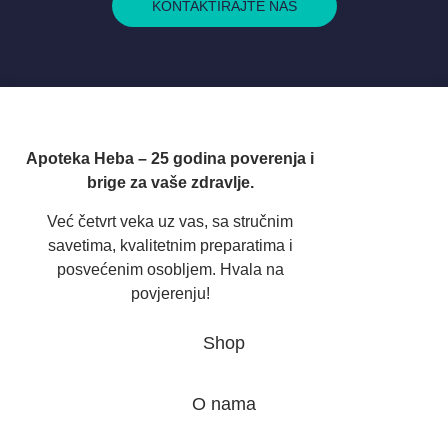
KONTAKTIRAJTE NAS
Apoteka Heba – 25 godina poverenja i
brige za vaše zdravlje.
Već četvrt veka uz vas, sa stručnim
savetima, kvalitetnim preparatima i
posvećenim osobljem. Hvala na
povjerenju!
Shop
O nama