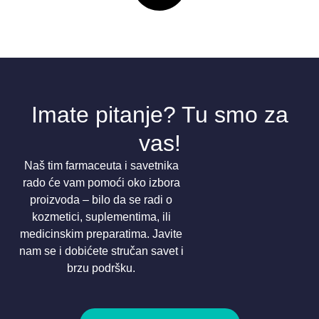
Imate pitanje? Tu smo za
vas!
Naš tim farmaceuta i savetnika
rado će vam pomoći oko izbora
proizvoda – bilo da se radi o
kozmetici, suplementima, ili
medicinskim preparatima. Javite
nam se i dobićete stručan savet i
brzu podršku.