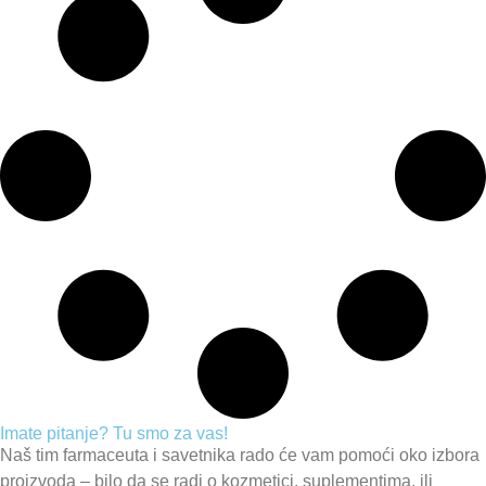
Imate pitanje? Tu smo za vas!
Naš tim farmaceuta i savetnika rado će vam pomoći oko izbora
proizvoda – bilo da se radi o kozmetici, suplementima, ili