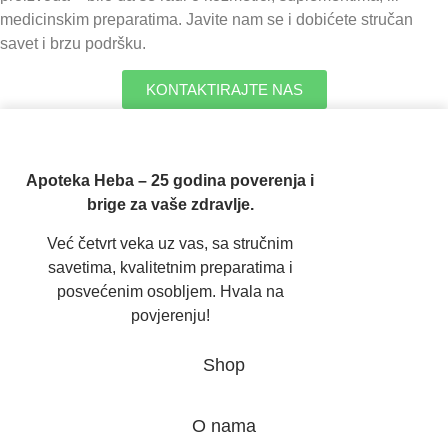
medicinskim preparatima. Javite nam se i dobićete stručan
savet i brzu podršku.
KONTAKTIRAJTE NAS
Apoteka Heba – 25 godina poverenja i
brige za vaše zdravlje.
Već četvrt veka uz vas, sa stručnim
savetima, kvalitetnim preparatima i
posvećenim osobljem. Hvala na
povjerenju!
Shop
O nama