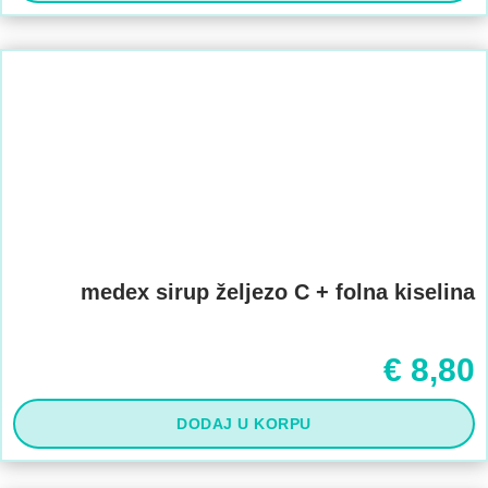
medex sirup željezo C + folna kiselina
€
8,80
DODAJ U KORPU