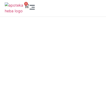
0
HEBA ONLINE SHOP –
VAŠA APOTEKA KLIK
DALEKO
Kupujte iz udobnosti svog doma! U našoj online apoteci
pronaći ćete vrhunsku dermokozmetiku, suplemente,
vitamine i preparate za negu lica i tela. Brzo, sigurno i
pouzdano – Heba je tu da brine o vašem zdravlju i lepoti,
gde god da ste.