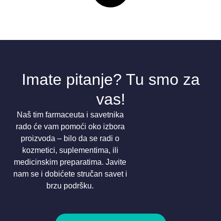
Imate pitanje? Tu smo za
vas!
Naš tim farmaceuta i savetnika
rado će vam pomoći oko izbora
proizvoda – bilo da se radi o
kozmetici, suplementima, ili
medicinskim preparatima. Javite
nam se i dobićete stručan savet i
brzu podršku.