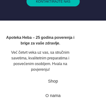
KONTAKTIRAJTE NAS
Apoteka Heba – 25 godina poverenja i
brige za vaše zdravlje.
Već četvrt veka uz vas, sa stručnim
savetima, kvalitetnim preparatima i
posvećenim osobljem. Hvala na
povjerenju!
Shop
O nama