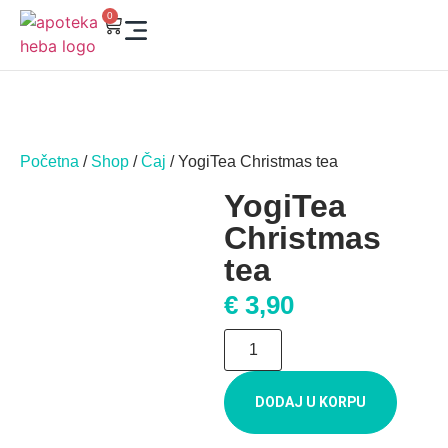
0
Početna
/
Shop
/
Čaj
/ YogiTea Christmas tea
YogiTea
Christmas
tea
€
3,90
DODAJ U KORPU