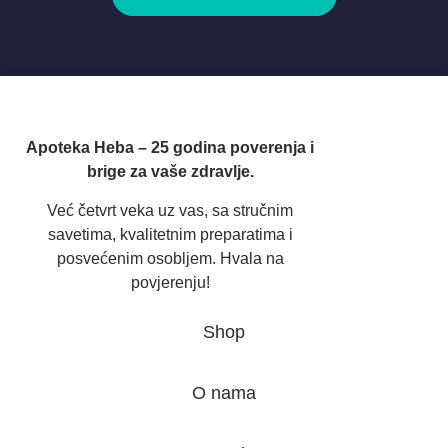
Apoteka Heba – 25 godina poverenja i
brige za vaše zdravlje.
Već četvrt veka uz vas, sa stručnim
savetima, kvalitetnim preparatima i
posvećenim osobljem. Hvala na
povjerenju!
Shop
O nama