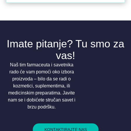
Imate pitanje? Tu smo za
vas!
Naš tim farmaceuta i savetnika
rado će vam pomoći oko izbora
proizvoda – bilo da se radi o
kozmetici, suplementima, ili
medicinskim preparatima. Javite
nam se i dobićete stručan savet i
brzu podršku.
KONTAKTIRAJTE NAS