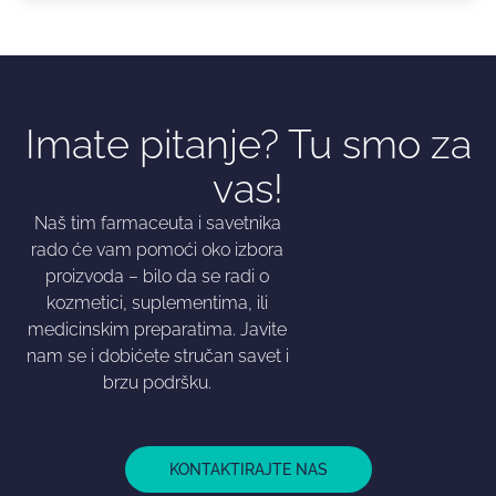
Imate pitanje? Tu smo za
vas!
Naš tim farmaceuta i savetnika
rado će vam pomoći oko izbora
proizvoda – bilo da se radi o
kozmetici, suplementima, ili
medicinskim preparatima. Javite
nam se i dobićete stručan savet i
brzu podršku.
KONTAKTIRAJTE NAS