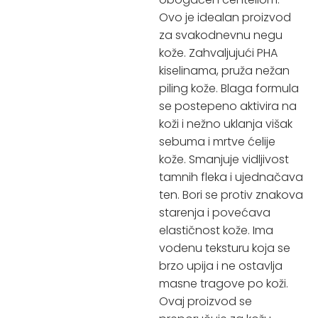
Ovo je idealan proizvod
za svakodnevnu negu
kože. Zahvaljujući PHA
kiselinama, pruža nežan
piling kože. Blaga formula
se postepeno aktivira na
koži i nežno uklanja višak
sebuma i mrtve ćelije
kože. Smanjuje vidljivost
tamnih fleka i ujednačava
ten. Bori se protiv znakova
starenja i povećava
elastičnost kože. Ima
vodenu teksturu koja se
brzo upija i ne ostavlja
masne tragove po koži.
Ovaj proizvod se