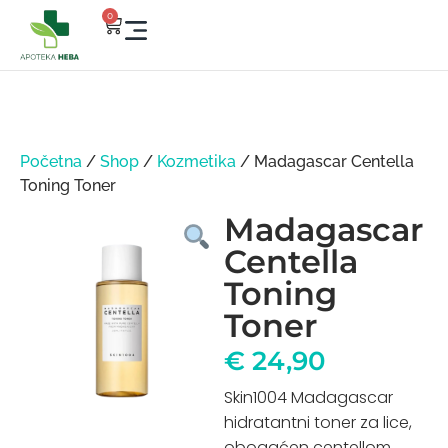
0
Početna
/
Shop
/
Kozmetika
/ Madagascar Centella
Toning Toner
Madagascar
Centella
Toning
Toner
€
24,90
Skin1004 Madagascar
hidratantni toner za lice,
obogaćen centellom.