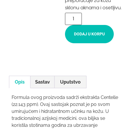
preporučuje za kožu
sklonu aknama i osetljivu.
DODAJ U KORPU
Opis
Sastav
Uputstvo
Formula ovog proizvoda sadrži ekstrakta Centelle
(22.143 ppm). Ovaj sastojak poznat je po svom
umirujućem i hidratantnom učinku na kožu. U
tradicionalnoj azijskoj medicini, ova biljka se
koristila stotinama godina za ubrzavanje