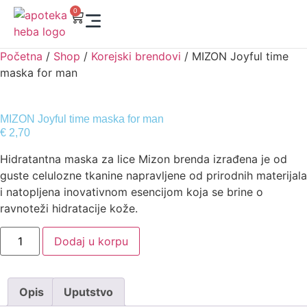
0
Početna
/
Shop
/
Korejski brendovi
/ MIZON Joyful time
maska for man
MIZON Joyful time maska for man
€
2,70
Hidratantna maska za lice Mizon brenda izrađena je od
guste celulozne tkanine napravljene od prirodnih materijala
i natopljena inovativnom esencijom koja se brine o
ravnoteži hidratacije kože.
Dodaj u korpu
Opis
Uputstvo