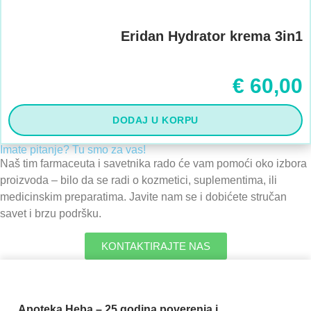
Eridan Hydrator krema 3in1
€
60,00
DODAJ U KORPU
Imate pitanje? Tu smo za vas!
Naš tim farmaceuta i savetnika rado će vam pomoći oko izbora
proizvoda – bilo da se radi o kozmetici, suplementima, ili
medicinskim preparatima. Javite nam se i dobićete stručan
savet i brzu podršku.
KONTAKTIRAJTE NAS
Apoteka Heba – 25 godina poverenja i