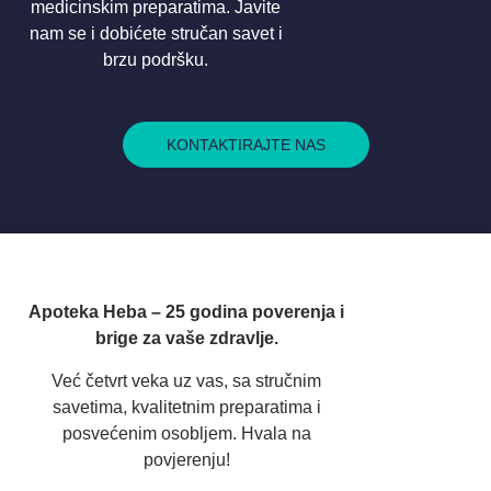
medicinskim preparatima. Javite
nam se i dobićete stručan savet i
brzu podršku.
KONTAKTIRAJTE NAS
Apoteka Heba – 25 godina poverenja i
brige za vaše zdravlje.
Već četvrt veka uz vas, sa stručnim
savetima, kvalitetnim preparatima i
posvećenim osobljem. Hvala na
povjerenju!