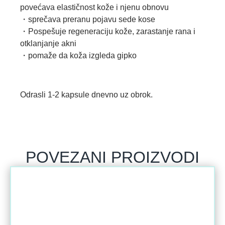
povećava elastičnost kože i njenu obnovu
・sprečava preranu pojavu sede kose
・Pospešuje regeneraciju kože, zarastanje rana i
otklanjanje akni
・pomaže da koža izgleda gipko
Odrasli 1-2 kapsule dnevno uz obrok.
POVEZANI PROIZVODI