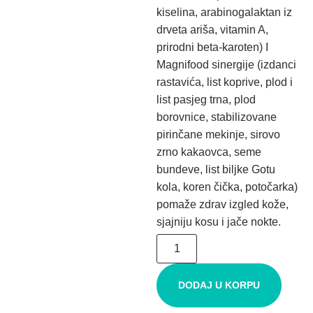
kiselina, arabinogalaktan iz
drveta ariša, vitamin A,
prirodni beta-karoten) I
Magnifood sinergije (izdanci
rastavića, list koprive, plod i
list pasjeg trna, plod
borovnice, stabilizovane
pirinčane mekinje, sirovo
zrno kakaovca, seme
bundeve, list biljke Gotu
kola, koren čička, potočarka)
pomaže zdrav izgled kože,
sjajniju kosu i jače nokte.
DODAJ U KORPU