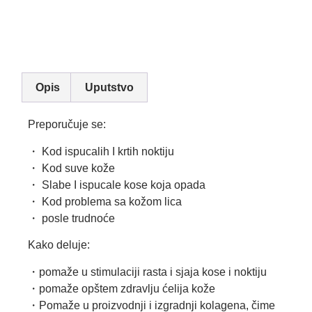
Opis
Uputstvo
Preporučuje se:
・ Kod ispucalih I krtih noktiju
・ Kod suve kože
・ Slabe I ispucale kose koja opada
・ Kod problema sa kožom lica
・ posle trudnoće
Kako deluje:
・pomaže u stimulaciji rasta i sjaja kose i noktiju
・pomaže opštem zdravlju ćelija kože
・Pomaže u proizvodnji i izgradnji kolagena, čime