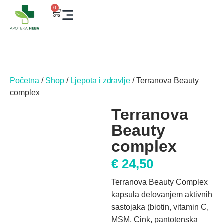
0
Početna
/
Shop
/
Ljepota i zdravlje
/ Terranova Beauty
complex
Terranova
Beauty
complex
€
24,50
Terranova Beauty Complex
kapsula delovanjem aktivnih
sastojaka (biotin, vitamin C,
MSM, Cink, pantotenska