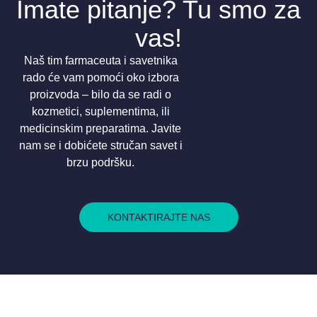
Imate pitanje? Tu smo za
vas!
Naš tim farmaceuta i savetnika
rado će vam pomoći oko izbora
proizvoda – bilo da se radi o
kozmetici, suplementima, ili
medicinskim preparatima. Javite
nam se i dobićete stručan savet i
brzu podršku.
KONTAKTIRAJTE NAS