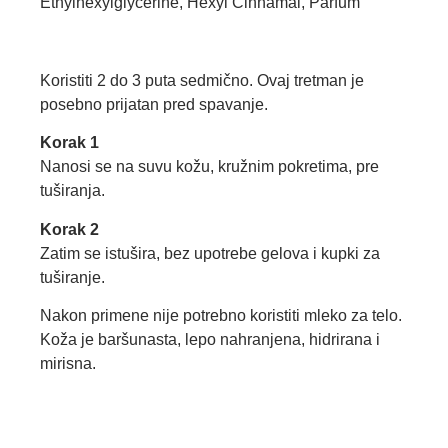
Ethylhexylglycerine, Hexyl Cinnamal, Parfum
Koristiti 2 do 3 puta sedmično. Ovaj tretman je
posebno prijatan pred spavanje.
Korak 1
Nanosi se na suvu kožu, kružnim pokretima, pre
tuširanja.
Korak 2
Zatim se istušira, bez upotrebe gelova i kupki za
tuširanje.
Nakon primene nije potrebno koristiti mleko za telo.
Koža je baršunasta, lepo nahranjena, hidrirana i
mirisna.