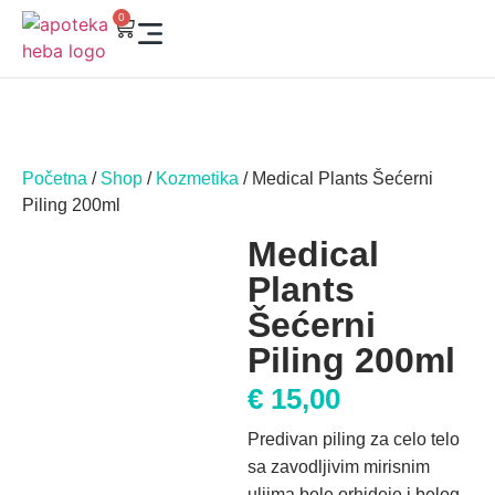
0
Početna
/
Shop
/
Kozmetika
/ Medical Plants Šećerni
Piling 200ml
Medical
Plants
Šećerni
Piling 200ml
€
15,00
Predivan piling za celo telo
sa zavodljivim mirisnim
uljima bele orhideje i belog