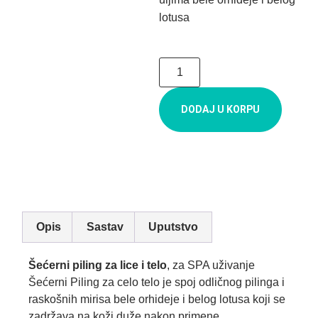
lotusa
DODAJ U KORPU
Opis
Sastav
Uputstvo
Šećerni piling za lice i telo
, za SPA uživanje
Šećerni Piling za celo telo je spoj odličnog pilinga i
raskošnih mirisa bele orhideje i belog lotusa koji se
zadržava na koži duže nakon primene.