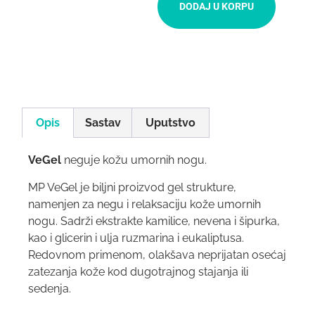
DODAJ U KORPU
Opis
Sastav
Uputstvo
VeGel
neguje kožu umornih nogu.
MP VeGel je biljni proizvod gel strukture,
namenjen za negu i relaksaciju kože umornih
nogu. Sadrži ekstrakte kamilice, nevena i šipurka,
kao i glicerin i ulja ruzmarina i eukaliptusa.
Redovnom primenom, olakšava neprijatan osećaj
zatezanja kože kod dugotrajnog stajanja ili
sedenja.