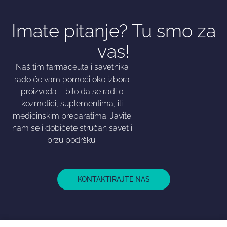
Imate pitanje? Tu smo za
vas!
Naš tim farmaceuta i savetnika
rado će vam pomoći oko izbora
proizvoda – bilo da se radi o
kozmetici, suplementima, ili
medicinskim preparatima. Javite
nam se i dobićete stručan savet i
brzu podršku.
KONTAKTIRAJTE NAS