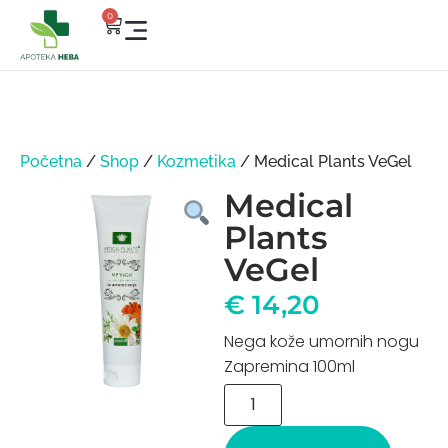
0
Početna
/
Shop
/
Kozmetika
/ Medical Plants VeGel
Medical
Plants
VeGel
€
14,20
Nega kože umornih nogu
Zapremina 100ml