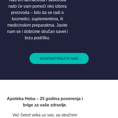
rado će vam pomoći oko izbora
proizvoda – bilo da se radi o
kozmetici, suplementima, ili
medicinskim preparatima. Javite
nam se i dobićete stručan savet i
brzu podršku.
KONTAKTIRAJTE NAS
Apoteka Heba – 25 godina poverenja i
brige za vaše zdravlje.
Već četvrt veka uz vas, sa stručnim