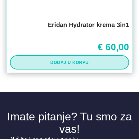
Eridan Hydrator krema 3in1
€
60,00
DODAJ U KORPU
Imate pitanje? Tu smo za
vas!
Naš tim farmaceuta i savetnika