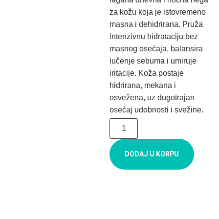
za kožu koja je istovremeno
masna i dehidrirana. Pruža
intenzivnu hidrataciju bez
masnog osećaja, balansira
lučenje sebuma i umiruje
iritacije. Koža postaje
hidrirana, mekana i
osvežena, uz dugotrajan
osećaj udobnosti i svežine.
DODAJ U KORPU