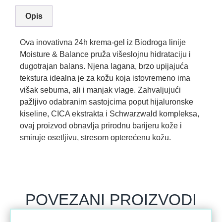
Opis
Ova inovativna 24h krema-gel iz Biodroga linije
Moisture & Balance pruža višeslojnu hidrataciju i
dugotrajan balans. Njena lagana, brzo upijajuća
tekstura idealna je za kožu koja istovremeno ima
višak sebuma, ali i manjak vlage. Zahvaljujući
pažljivo odabranim sastojcima poput hijaluronske
kiseline, CICA ekstrakta i Schwarzwald kompleksa,
ovaj proizvod obnavlja prirodnu barijeru kože i
smiruje osetljivu, stresom opterećenu kožu.
POVEZANI PROIZVODI