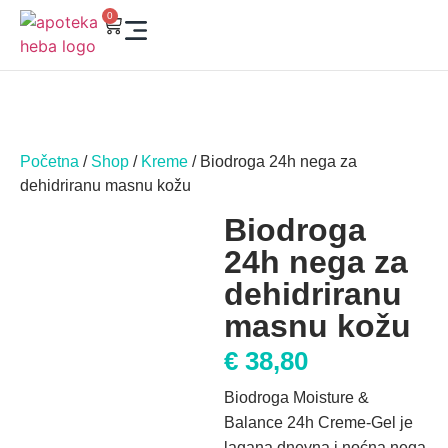
0
Početna
/
Shop
/
Kreme
/ Biodroga 24h nega za
dehidriranu masnu kožu
Biodroga
24h nega za
dehidriranu
masnu kožu
€
38,80
Biodroga Moisture &
Balance 24h Creme-Gel je
lagana dnevna i noćna nega