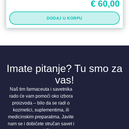
€
60,00
DODAJ U KORPU
Imate pitanje? Tu smo za
vas!
Naš tim farmaceuta i savetnika
rado će vam pomoći oko izbora
proizvoda – bilo da se radi o
kozmetici, suplementima, ili
medicinskim preparatima. Javite
nam se i dobićete stručan savet i