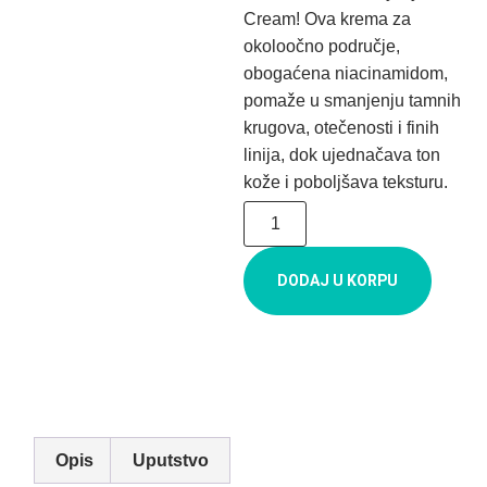
Cream! Ova krema za
okoloočno područje,
obogaćena niacinamidom,
pomaže u smanjenju tamnih
krugova, otečenosti i finih
linija, dok ujednačava ton
kože i poboljšava teksturu.
DODAJ U KORPU
Opis
Uputstvo