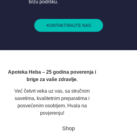
brzu podršku.
KONTAKTIRAJTE NAS
Apoteka Heba – 25 godina poverenja i
brige za vaše zdravlje.
Već četvrt veka uz vas, sa stručnim
savetima, kvalitetnim preparatima i
posvećenim osobljem. Hvala na
povjerenju!
Shop