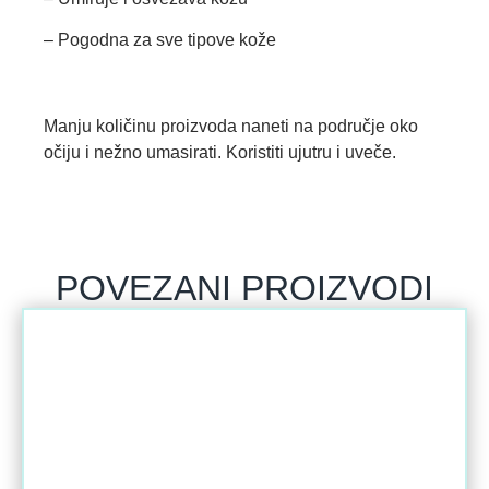
– Pogodna za sve tipove kože
Manju količinu proizvoda naneti na područje oko
očiju i nežno umasirati. Koristiti ujutru i uveče.
POVEZANI PROIZVODI