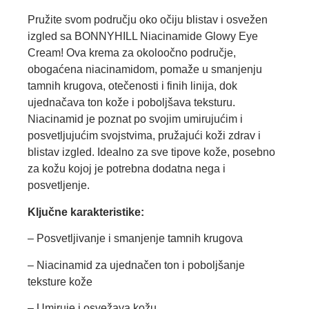
Pružite svom području oko očiju blistav i osvežen
izgled sa BONNYHILL Niacinamide Glowy Eye
Cream! Ova krema za okoloočno područje,
obogaćena niacinamidom, pomaže u smanjenju
tamnih krugova, otečenosti i finih linija, dok
ujednačava ton kože i poboljšava teksturu.
Niacinamid je poznat po svojim umirujućim i
posvetljujućim svojstvima, pružajući koži zdrav i
blistav izgled. Idealno za sve tipove kože, posebno
za kožu kojoj je potrebna dodatna nega i
posvetljenje.
Ključne karakteristike:
– Posvetljivanje i smanjenje tamnih krugova
– Niacinamid za ujednačen ton i poboljšanje
teksture kože
– Umiruje i osvežava kožu