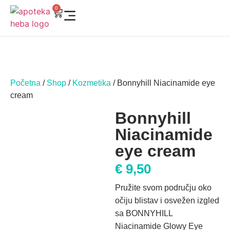
0
Početna
/
Shop
/
Kozmetika
/ Bonnyhill Niacinamide eye
cream
Bonnyhill
Niacinamide
eye cream
€
9,50
Pružite svom području oko
očiju blistav i osvežen izgled
sa BONNYHILL
Niacinamide Glowy Eye