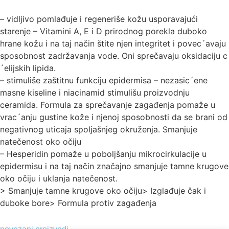
– vidljivo pomlađuje i regeneriše kožu usporavajući
starenje – Vitamini A, E i D prirodnog porekla duboko
hrane kožu i na taj način štite njen integritet i povec´avaju
sposobnost zadržavanja vode. Oni sprečavaju oksidaciju c
´elijskih lipida.
– stimuliše zaštitnu funkciju epidermisa – nezasic´ene
masne kiseline i niacinamid stimulišu proizvodnju
ceramida. Formula za sprečavanje zagađenja pomaže u
vrac´anju gustine kože i njenoj sposobnosti da se brani od
negativnog uticaja spoljašnjeg okruženja. Smanjuje
natečenost oko očiju
– Hesperidin pomaže u poboljšanju mikrocirkulacije u
epidermisu i na taj način značajno smanjuje tamne krugove
oko očiju i uklanja natečenost.
> Smanjuje tamne krugove oko očiju> Izglađuje čak i
duboke bore> Formula protiv zagađenja