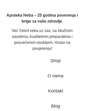
Apoteka Heba – 25 godina poverenja i
brige za vaše zdravlje.
Već četvrt veka uz vas, sa stručnim
savetima, kvalitetnim preparatima i
posvećenim osobljem. Hvala na
povjerenju!
Shop
O nama
Kontakt
Blog