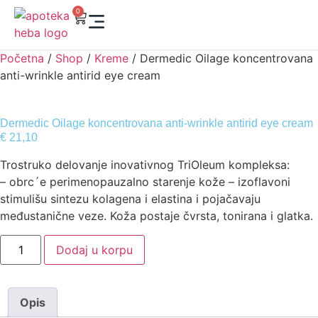
0
Početna
/
Shop
/
Kreme
/ Dermedic Oilage koncentrovana
anti-wrinkle antirid eye cream
Dermedic Oilage koncentrovana anti-wrinkle antirid eye cream
€
21,10
Trostruko delovanje inovativnog TriOleum kompleksa:
– obrc´e perimenopauzalno starenje kože – izoflavoni
stimulišu sintezu kolagena i elastina i pojačavaju
međustanične veze. Koža postaje čvrsta, tonirana i glatka.
Dodaj u korpu
Opis