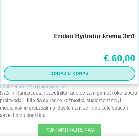
Eridan Hydrator krema 3in1
€
60,00
DODAJ U KORPU
Imate pitanje? Tu smo za vas!
Naš tim farmaceuta i savetnika rado će vam pomoći oko izbora
proizvoda – bilo da se radi o kozmetici, suplementima, ili
medicinskim preparatima. Javite nam se i dobićete stručan
savet i brzu podršku.
KONTAKTIRAJTE NAS