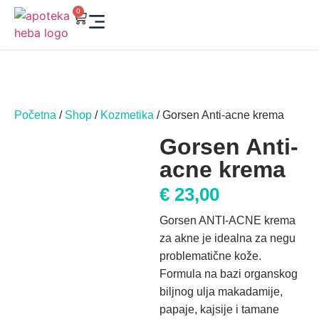
0
Početna
/
Shop
/
Kozmetika
/ Gorsen Anti-acne krema
Gorsen Anti-
acne krema
€
23,00
Gorsen ANTI-ACNE krema
za akne je idealna za negu
problematične kože.
Formula na bazi organskog
biljnog ulja makadamije,
papaje, kajsije i tamane