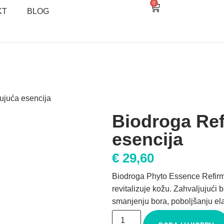
0
KT
BLOG
ujuća esencija
Biodroga Ref
esencija
€
29,60
Biodroga Phyto Essence Refirm 
revitalizuje kožu. Zahvaljujući 
smanjenju bora, poboljšanju elas