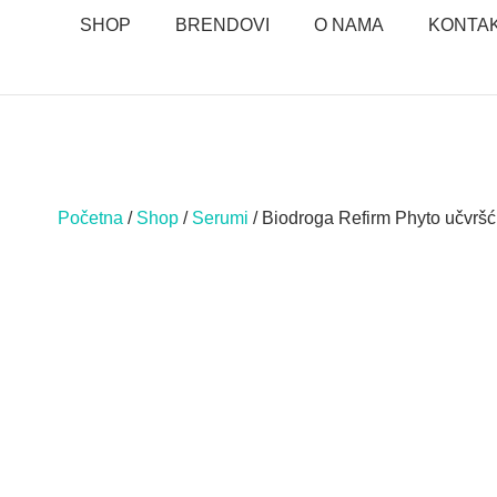
SHOP
BRENDOVI
O NAMA
KONTA
Početna
/
Shop
/
Serumi
/ Biodroga Refirm Phyto učvršć