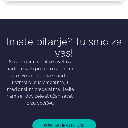
Imate pitanje? Tu smo za
vas!
Naš tim farmaceuta i savetnika
rado će vam pomoći oko izbora
proizvoda – bilo da se radi o
kozmetici, suplementima, ili
medicinskim preparatima. Javite
nam se i dobićete stručan savet i
brzu podršku.
KONTAKTIRAJTE NAS