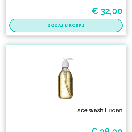
€
32,00
DODAJ U KORPU
Face wash Eridan
€
38,00