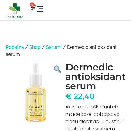
0
Početna
/
Shop
/
Serumi
/ Dermedic antioksidant
serum
Dermedic
antioksidant
serum
€
22,40
Aktivira biološke funkcije
mlade kože, poboljšava
njenu hidrataciju, gustinu,
elastičnost, čvrstoću i