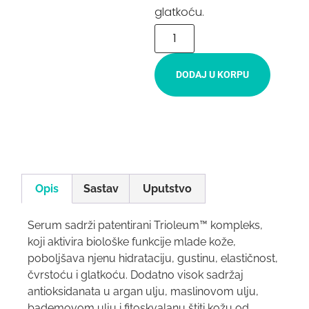
glatkoću.
DODAJ U KORPU
Opis
Sastav
Uputstvo
Serum sadrži patentirani Trioleum™ kompleks,
koji aktivira biološke funkcije mlade kože,
poboljšava njenu hidrataciju, gustinu, elastičnost,
čvrstoću i glatkoću. Dodatno visok sadržaj
antioksidanata u argan ulju, maslinovom ulju,
bademovom ulju i fitoskvalanu štiti kožu od