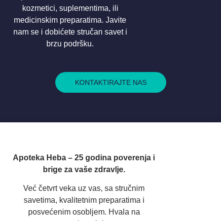
kozmetici, suplementima, ili
medicinskim preparatima. Javite
nam se i dobićete stručan savet i
brzu podršku.
KONTAKTIRAJTE NAS
Apoteka Heba – 25 godina poverenja i
brige za vaše zdravlje.
Već četvrt veka uz vas, sa stručnim
savetima, kvalitetnim preparatima i
posvećenim osobljem. Hvala na