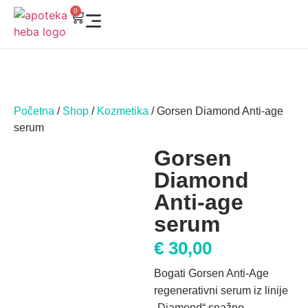
0
Početna
/
Shop
/
Kozmetika
/ Gorsen Diamond Anti-age
serum
Gorsen
Diamond
Anti-age
serum
€
30,00
Bogati Gorsen Anti-Age
regenerativni serum iz linije
„Diamond“ snažno