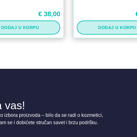
€
38,00
DODAJ U KORPU
DODAJ U KORPU
 vas!
 izbora proizvoda – bilo da se radi o kozmetici,
am se i dobićete stručan savet i brzu podršku.