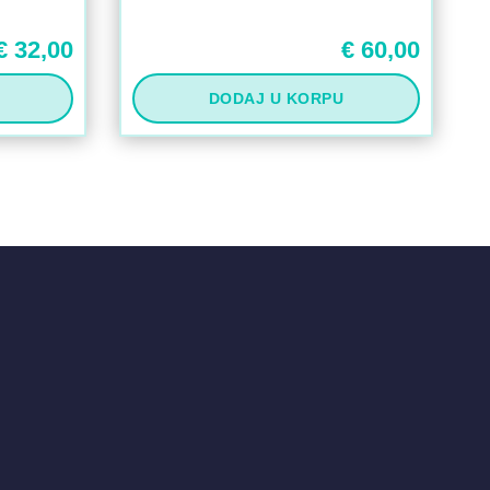
€
32,00
€
60,00
DODAJ U KORPU