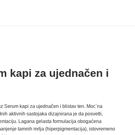
 kapi za ujednačen i
 uz Serum kapi za ujednačen i blistav ten. Moc´na
ih aktivnih sastojaka dizajnirana je da posvetli,
mentaciju. Lagana gelasta formulacija obogaćena
anjenje tamnih mrlja (hiperpigmentacija), istovremeno