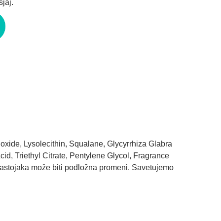
sjaj.
oxide, Lysolecithin, Squalane, Glycyrrhiza Glabra
d, Triethyl Citrate, Pentylene Glycol, Fragrance
ta sastojaka može biti podložna promeni. Savetujemo