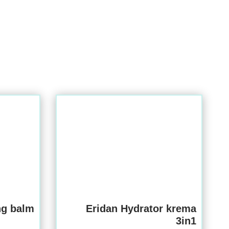
ng balm
Eridan Hydrator krema
3in1