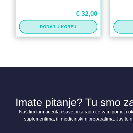
€
32,00
DODAJ U KORPU
Imate pitanje? Tu smo za
Naš tim farmaceuta i savetnika rado će vam pomoći oko
suplementima, ili medicinskim preparatima. Javite n