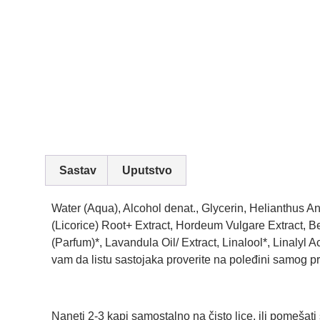
Sastav
Uputstvo
Water (Aqua), Alcohol denat., Glycerin, Helianthus A
(Licorice) Root+ Extract, Hordeum Vulgare Extract, B
(Parfum)*, Lavandula Oil/ Extract, Linalool*, Linalyl
vam da listu sastojaka proverite na poleđini samog p
Naneti 2-3 kapi samostalno na čisto lice, ili pomeša