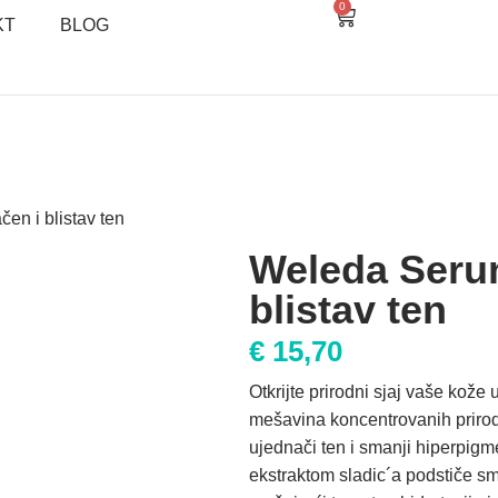
0
KT
BLOG
en i blistav ten
Weleda Serum
blistav ten
€
15,70
Otkrijte prirodni sjaj vaše kože
mešavina koncentrovanih prirodn
ujednači ten i smanji hiperpig
ekstraktom sladic´a podstiče sm