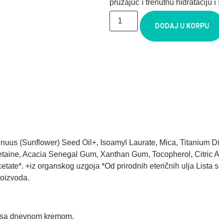
pružajuc´i trenutnu hidrataciju i 
DODAJ U KORPU
nnuus (Sunflower) Seed Oil+, Isoamyl Laurate, Mica, Titanium Di
etaine, Acacia Senegal Gum, Xanthan Gum, Tocopherol, Citric Aci
 Acetate*. +iz organskog uzgoja *Od prirodnih eteričnih ulja Lis
roizvoda.
ti sa dnevnom kremom.