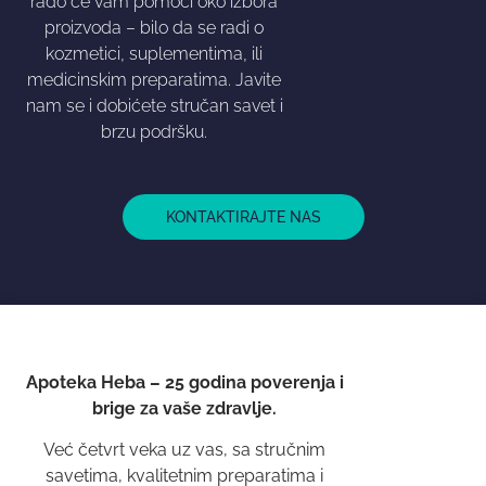
rado će vam pomoći oko izbora
proizvoda – bilo da se radi o
kozmetici, suplementima, ili
medicinskim preparatima. Javite
nam se i dobićete stručan savet i
brzu podršku.
KONTAKTIRAJTE NAS
Apoteka Heba – 25 godina poverenja i
brige za vaše zdravlje.
Već četvrt veka uz vas, sa stručnim
savetima, kvalitetnim preparatima i