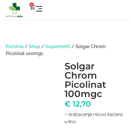
0
Početna
/
Shop
/
Suplementi
/ Solgar Chrom
Picolinat 100mgc
Solgar
Chrom
Picolinat
100mgc
€
12,70
– snižavanje nivoa šećera
u krvi