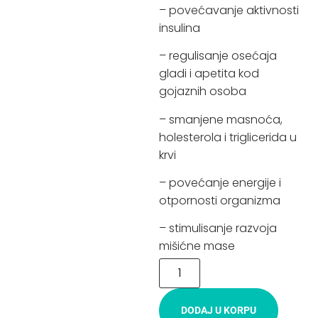
– povećavanje aktivnosti
insulina
– regulisanje osećaja
gladi i apetita kod
gojaznih osoba
– smanjene masnoća,
holesterola i triglicerida u
krvi
– povećanje energije i
otpornosti organizma
– stimulisanje razvoja
mišićne mase
DODAJ U KORPU