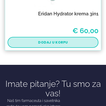
Eridan Hydrator krema 3in1
€
60,00
DODAJ U KORPU
Imate pitanje? Tu smo za
vas!
Naš tim farmaceuta i savetnika