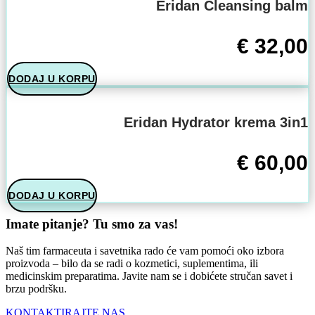
Eridan Cleansing balm
€
32,00
DODAJ U KORPU
Eridan Hydrator krema 3in1
€
60,00
DODAJ U KORPU
Imate pitanje? Tu smo za vas!
Naš tim farmaceuta i savetnika rado će vam pomoći oko izbora
proizvoda – bilo da se radi o kozmetici, suplementima, ili
medicinskim preparatima. Javite nam se i dobićete stručan savet i
brzu podršku.
KONTAKTIRAJTE NAS