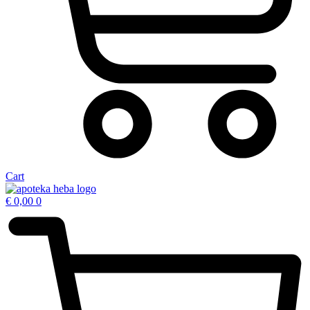
Cart
€
0,00
0