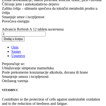
Čišćenje jetre i antioksidativno dejstvo
Zaštita ćelija – silimarin sprečava da toksični metaboliti prodru u
ćeliju
Smanjuje umor i iscrpljenost
Povećava energiju
Advancis Refresh A 12 tableta количина
Dodaj u korpu
Opis
Sastav
Uputstvo
Preporučuje se:
Ublažavanje simptoma mamurluka
Posle prekomerne konzumacije alkohola, duvana ili hrane
Smanjenje umora i iscrpljenosti
Otežanog varenja
VITAMIN C
Contributes to the protection of cells against undesirable oxidation
and to the reduction of tiredness and fatigue.