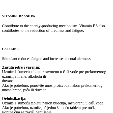
VITAMINS B2 AND B6
Contribute to the energy-producing metabolism. Vitamin B6 also
contributes to the reduction of tiredness and fatigue.
CAFFEINE
Stimulant reduces fatigue and increases mental alertness.
Zaštita jetre i varenja:
Uzmite 1 šumeću tabletu rastvorenu u čaši vode pre prekomernog
uzimanja hrane, alkohola ili
duvana.
Ako je potrebno, ponovite unos proizvoda nakon prekomernog
unosa hrane, pića ili duvana.
Detoksikacija:
Uzmite 1 šumeću tabletu nakon buđenja, rastvorenu u čaši vode.
Ako je potrebno, uzmite još jednu šumeću tabletu pre ručka.
Popijte čim se završi penušanje.