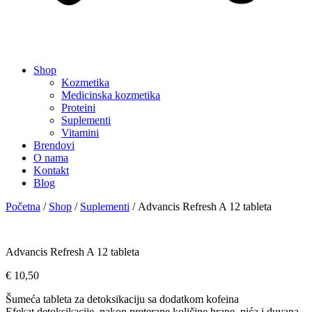
Shop
Kozmetika
Medicinska kozmetika
Proteini
Suplementi
Vitamini
Brendovi
O nama
Kontakt
Blog
Početna
/
Shop
/
Suplementi
/ Advancis Refresh A 12 tableta
Advancis Refresh A 12 tableta
€
10,50
Šumeća tableta za detoksikaciju sa dodatkom kofeina
Efekat detoksikacije, nakon preterane količine hrane, pića i duvana