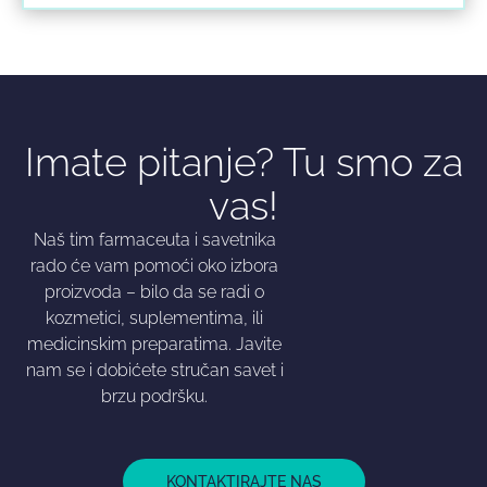
Imate pitanje? Tu smo za
vas!
Naš tim farmaceuta i savetnika
rado će vam pomoći oko izbora
proizvoda – bilo da se radi o
kozmetici, suplementima, ili
medicinskim preparatima. Javite
nam se i dobićete stručan savet i
brzu podršku.
KONTAKTIRAJTE NAS