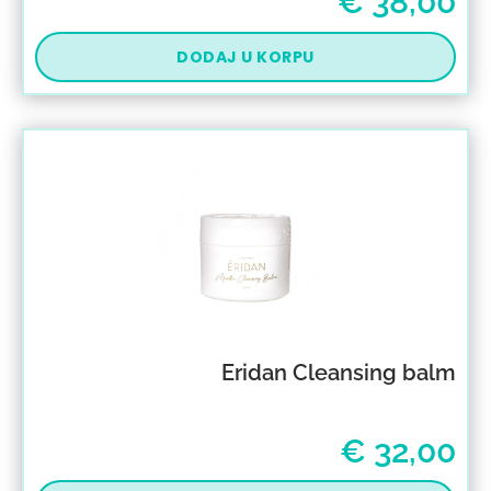
€
38,00
DODAJ U KORPU
Eridan Cleansing balm
€
32,00