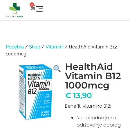
0
Početna
/
Shop
/
Vitamini
/ HealthAid Vitamin B12
1000mcg
HealthAid
Vitamin B12
1000mcg
€
13,90
Benefiti vitamina B12:
Neophodan je za
održavanje dobrog