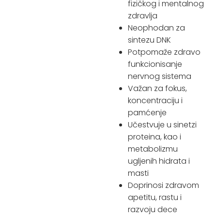
fizičkog i mentalnog
zdravlja
Neophodan za
sintezu DNK
Potpomaže zdravo
funkcionisanje
nervnog sistema
Važan za fokus,
koncentraciju i
pamćenje
Učestvuje u sinetzi
proteina, kao i
metabolizmu
ugljenih hidrata i
masti
Doprinosi zdravom
apetitu, rastu i
razvoju dece