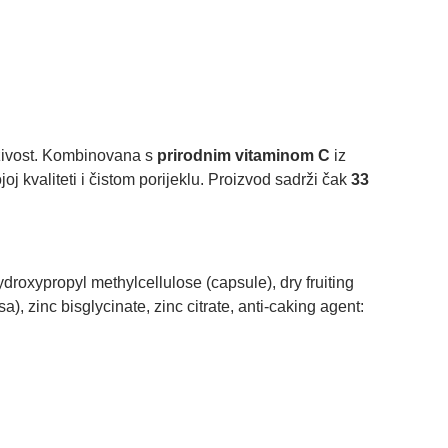
oživost. Kombinovana s
prirodnim vitaminom C
iz
oj kvaliteti i čistom porijeklu. Proizvod sadrži čak
33
hydroxypropyl methylcellulose (capsule), dry fruiting
, zinc bisglycinate, zinc citrate, anti-caking agent: