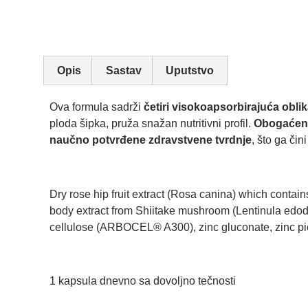
Opis
Sastav
Uputstvo
Ova formula sadrži
četiri visokoapsorbirajuća obli
ploda šipka, pruža snažan nutritivni profil.
Obogaćena 
naučno potvrđene zdravstvene tvrdnje
, što ga či
Dry rose hip fruit extract (Rosa canina) which contains
body extract from Shiitake mushroom (Lentinula edodes)
cellulose (ARBOCEL® A300), zinc gluconate, zinc pi
1 kapsula dnevno sa dovoljno tečnosti