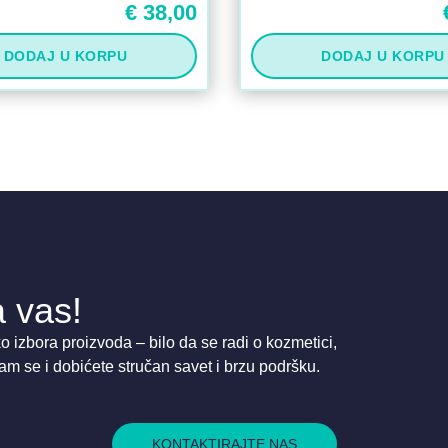
€
38,00
DODAJ U KORPU
DODAJ U KORPU
 vas!
 izbora proizvoda – bilo da se radi o kozmetici,
am se i dobićete stručan savet i brzu podršku.
KONTAKTIRAJTE NAS