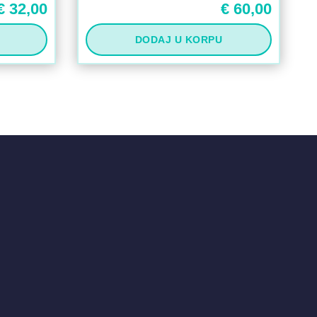
€
32,00
€
60,00
DODAJ U KORPU