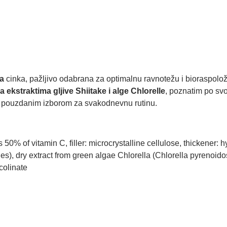
ka
cinka, pažljivo odabrana za optimalnu ravnotežu i bioraspol
ekstraktima gljive Shiitake i alge Chlorelle
, poznatim po svoj
ni pouzdanim izborom za svakodnevnu rutinu.
 50% of vitamin C, filler: microcrystalline cellulose, thickener: 
, dry extract from green algae Chlorella (Chlorella pyrenoidosa)
colinate