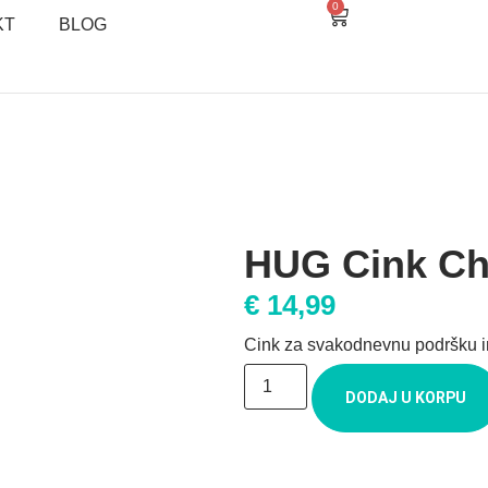
0
KT
BLOG
HUG Cink Ch
€
14,99
Cink za svakodnevnu podršku imu
DODAJ U KORPU