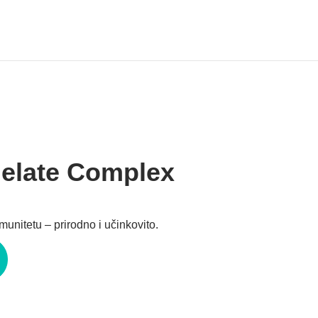
elate Complex
nitetu – prirodno i učinkovito.