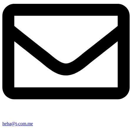
heba@t-com.me