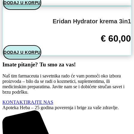
DODAJ U KORPU
Eridan Hydrator krema 3in1
€
60,00
DODAJ U KORPU
Imate pitanje? Tu smo za vas!
Naš tim farmaceuta i savetnika rado će vam pomoći oko izbora
proizvoda – bilo da se radi o kozmetici, suplementima, ili
medicinskim preparatima. Javite nam se i dobićete stručan savet i
brzu podršku.
KONTAKTIRAJTE NAS
Apoteka Heba – 25 godina poverenja i brige za vaše zdravlje.