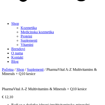
Shop
Kozmetika
Medicinska kozmetika
Proteini
Suplementi
Vitamini
Brendovi
O nama
Kontakt
Blog
Početna
/
Shop
/
Suplementi
/ PharmaVital A-Z Multivitamins &
Minerals + Q10 kesice
PharmaVital A-Z Multivitamins & Minerals + Q10 kesice
€
12,10
Radi se o dodatku ishrani (multivitaminsko-mineralni