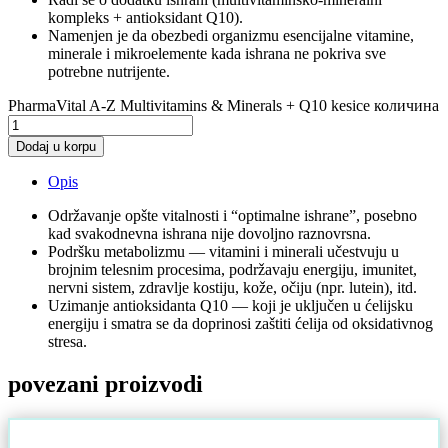
kompleks + antioksidant Q10).
Namenjen je da obezbedi organizmu esencijalne vitamine,
minerale i mikroelemente kada ishrana ne pokriva sve
potrebne nutrijente.
PharmaVital A-Z Multivitamins & Minerals + Q10 kesice количина
Dodaj u korpu
Opis
Održavanje opšte vitalnosti i “optimalne ishrane”, posebno
kad svakodnevna ishrana nije dovoljno raznovrsna.
Podršku metabolizmu — vitamini i minerali učestvuju u
brojnim telesnim procesima, podržavaju energiju, imunitet,
nervni sistem, zdravlje kostiju, kože, očiju (npr. lutein), itd.
Uzimanje antioksidanta Q10 — koji je uključen u ćelijsku
energiju i smatra se da doprinosi zaštiti ćelija od oksidativnog
stresa.
povezani proizvodi