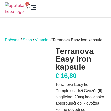
0
Početna
/
Shop
/
Vitamini
/ Terranova Easy Iron kapsule
Terranova
Easy Iron
kapsule
€
16,80
Terranova Easy Iron
Complex sadrži Gvožđe(II)-
bisglicinat 20mg kao visoko
apsorbujući oblik gvožđa
koji ne dovodi do