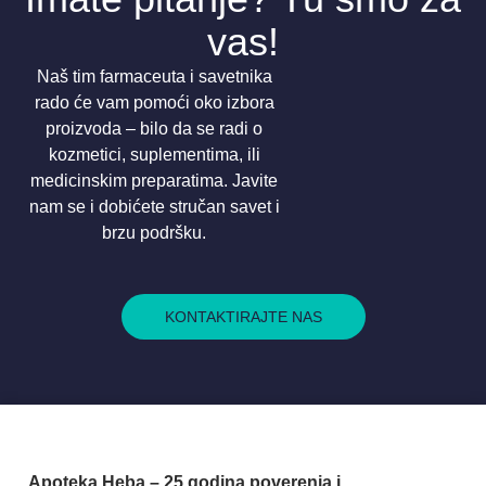
vas!
Naš tim farmaceuta i savetnika
rado će vam pomoći oko izbora
proizvoda – bilo da se radi o
kozmetici, suplementima, ili
medicinskim preparatima. Javite
nam se i dobićete stručan savet i
brzu podršku.
KONTAKTIRAJTE NAS
Apoteka Heba – 25 godina poverenja i