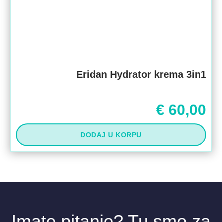
Eridan Hydrator krema 3in1
€
60,00
DODAJ U KORPU
Imate pitanje? Tu smo za