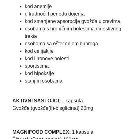
kod anemije
u trudnoći I periodu dojenja
kod smanjene apsorpcije gvožđa u crevima
osobama s hroničnim bolestima digestivnog
trakta
osobama sa oštećenjem bubrega
kod celijakije
kod Hronove bolesti
sportistima
kod hipoksije
starijim osobama
AKTIVNI SASTOJCI
: 1 kapsula
Gvožđe (gvožđe(II)-bisglicinat) 20mg
MAGNIFOOD COMPLEX:
1 kapsula