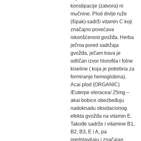
konstipacije (zatvora) ni
mučnine. Plod divlje ruže
(šipak)-sadrži vitamin C koji
značajno povećava
iskorišćenost gvožđa. Herba
ječma pored sadržaja
gvožđa, ječam trava je
odličan izvor hlorofila i folne
kiseline ( koja je potrebna za
formiranje hemoglobina).
Acai plod (ORGANIC)
/Euterpe oleracea/ 25mg –
akai bobice obezbeđuju
nadoknadu oksidacionog
efekta gvožđa na vitamin E.
Takođe sadrže i vitamine B1,
B2, B3, E i A, pa
predstavljaju i značajan