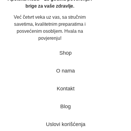
brige za vaše zdravlje.
Već četvrt veka uz vas, sa stručnim
savetima, kvalitetnim preparatima i
posvećenim osobljem. Hvala na
povjerenju!
Shop
O nama
Kontakt
Blog
Uslovi korišćenja