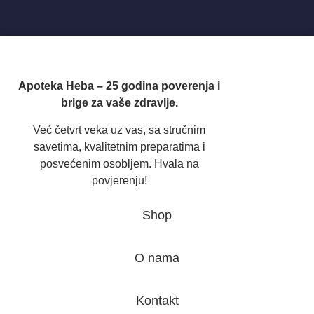
Apoteka Heba – 25 godina poverenja i
brige za vaše zdravlje.
Već četvrt veka uz vas, sa stručnim
savetima, kvalitetnim preparatima i
posvećenim osobljem. Hvala na
povjerenju!
Shop
O nama
Kontakt