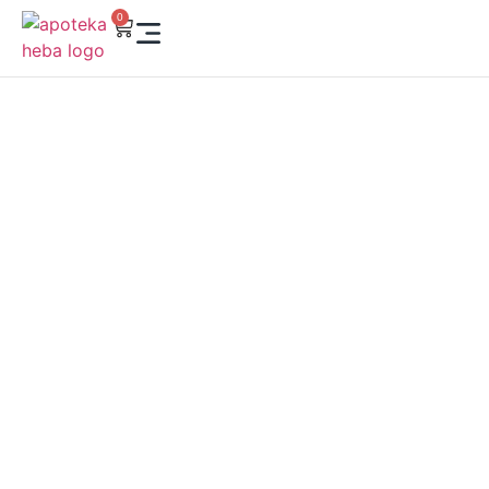
0
HEBA ONLINE SHOP –
VAŠA APOTEKA KLIK
DALEKO
Kupujte iz udobnosti svog doma! U našoj online apoteci
pronaći ćete vrhunsku dermokozmetiku, suplemente,
vitamine i preparate za negu lica i tela. Brzo, sigurno i
pouzdano – Heba je tu da brine o vašem zdravlju i lepoti,
gde god da ste.