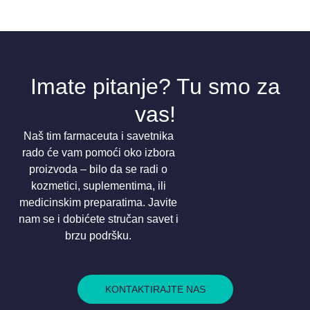
Imate pitanje? Tu smo za
vas!
Naš tim farmaceuta i savetnika
rado će vam pomoći oko izbora
proizvoda – bilo da se radi o
kozmetici, suplementima, ili
medicinskim preparatima. Javite
nam se i dobićete stručan savet i
brzu podršku.
KONTAKTIRAJTE NAS