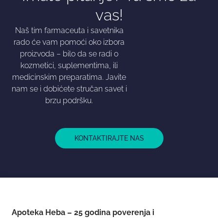
vas!
Naš tim farmaceuta i savetnika
rado će vam pomoći oko izbora
proizvoda – bilo da se radi o
kozmetici, suplementima, ili
medicinskim preparatima. Javite
nam se i dobićete stručan savet i
brzu podršku.
KONTAKTIRAJTE NAS
Apoteka Heba – 25 godina poverenja i