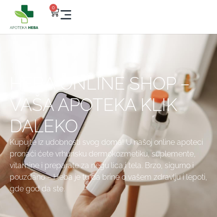
0
HEBA ONLINE SHOP –
VAŠA APOTEKA KLIK
DALEKO
Kupujte iz udobnosti svog doma! U našoj online apoteci
pronaći ćete vrhunsku dermokozmetiku, suplemente,
vitamine i preparate za negu lica i tela. Brzo, sigurno i
pouzdano – Heba je tu da brine o vašem zdravlju i lepoti,
gde god da ste.