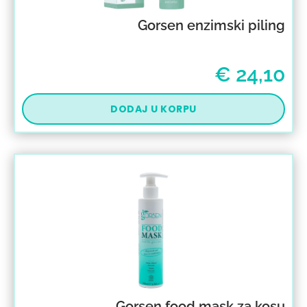
Gorsen enzimski piling
€
24,10
DODAJ U KORPU
Gorsen food mask za kosu